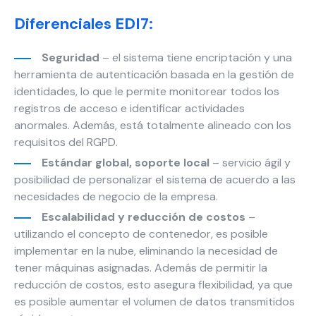
y estructura
de la web, en
Diferenciales EDI7:
base a cómo
se usa la
Seguridad
– el sistema tiene encriptación y una
web.
herramienta de autenticación basada en la gestión de
identidades, lo que le permite monitorear todos los
registros de acceso e identificar actividades
Experiencia
anormales. Además, está totalmente alineado con los
Para que
requisitos del RGPD.
nuestra web
funcione lo
Estándar global, soporte local
– servicio ágil y
mejor posible
posibilidad de personalizar el sistema de acuerdo a las
durante tu
necesidades de negocio de la empresa.
visita. Si
rechaza estas
Escalabilidad y reducción de costos
–
cookies,
utilizando el concepto de contenedor, es posible
algunas
implementar en la nube, eliminando la necesidad de
funcionalidades
tener máquinas asignadas. Además de permitir la
desaparecerán
reducción de costos, esto asegura flexibilidad, ya que
de la web.
es posible aumentar el volumen de datos transmitidos