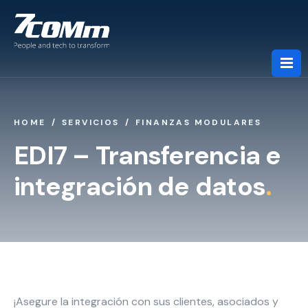
HOME
SERVICIOS
FINANZAS MODULARES
Sobre nosotros
EDI7 – Transferencia e
integración de datos
.
Servicios
Industrias
Socios
¡Asegure la integración con sus clientes, asociados y