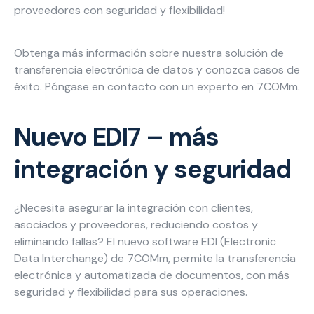
proveedores con seguridad y flexibilidad!
Carreras
Obtenga más información sobre nuestra solución de
Blog
Necesarias
transferencia electrónica de datos y conozca casos de
Estas
éxito. Póngase en contacto con un experto en 7COMm.
cookies no
son
opcionales.
Nuevo EDI7 – más
Son
necesarias
integración y seguridad
para que
funcione la
web.
¿Necesita asegurar la integración con clientes,
asociados y proveedores, reduciendo costos y
eliminando fallas? El nuevo software EDI (Electronic
Estadísticas
Data Interchange) de 7COMm, permite la transferencia
Para que
podamos
electrónica y automatizada de documentos, con más
mejorar la
seguridad y flexibilidad para sus operaciones.
funcionalidad