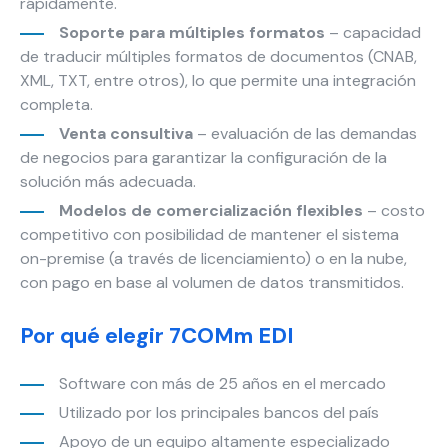
rápidamente.
Marketing
Soporte para múltiples formatos
– capacidad
Al compartir tus
de traducir múltiples formatos de documentos (CNAB,
intereses y
XML, TXT, entre otros), lo que permite una integración
comportamiento
completa.
mientras visitas
Venta consultiva
– evaluación de las demandas
nuestro sitio,
de negocios para garantizar la configuración de la
aumentas la
posibilidad de
solución más adecuada.
ver contenido y
Modelos de comercialización flexibles
– costo
ofertas
competitivo con posibilidad de mantener el sistema
personalizados.
on-premise (a través de licenciamiento) o en la nube,
con pago en base al volumen de datos transmitidos.
Por qué elegir 7COMm EDI
Software con más de 25 años en el mercado
Utilizado por los principales bancos del país
Apoyo de un equipo altamente especializado