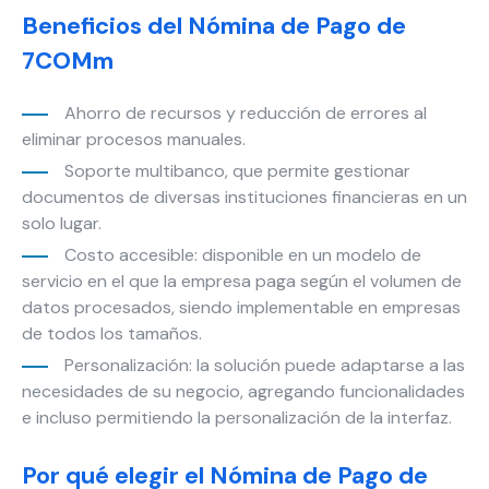
y estructura
Beneficios del Nómina de Pago de
de la web, en
base a cómo
7COMm
se usa la
web.
Ahorro de recursos y reducción de errores al
eliminar procesos manuales.
Soporte multibanco, que permite gestionar
Experiencia
documentos de diversas instituciones financieras en un
Para que
nuestra web
solo lugar.
funcione lo
Costo accesible: disponible en un modelo de
mejor posible
servicio en el que la empresa paga según el volumen de
durante tu
datos procesados, siendo implementable en empresas
visita. Si
de todos los tamaños.
rechaza estas
cookies,
Personalización: la solución puede adaptarse a las
algunas
necesidades de su negocio, agregando funcionalidades
funcionalidades
e incluso permitiendo la personalización de la interfaz.
desaparecerán
de la web.
Por qué elegir el Nómina de Pago de