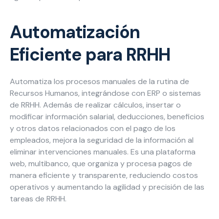
Carreras
Automatización
Blog
Necesarias
Eficiente para RRHH
Estas
cookies no
son
Automatiza los procesos manuales de la rutina de
opcionales.
Recursos Humanos, integrándose con ERP o sistemas
Son
de RRHH. Además de realizar cálculos, insertar o
necesarias
para que
modificar información salarial, deducciones, beneficios
funcione la
y otros datos relacionados con el pago de los
web.
empleados, mejora la seguridad de la información al
eliminar intervenciones manuales. Es una plataforma
web, multibanco, que organiza y procesa pagos de
Estadísticas
manera eficiente y transparente, reduciendo costos
Para que
operativos y aumentando la agilidad y precisión de las
podamos
tareas de RRHH.
mejorar la
funcionalidad