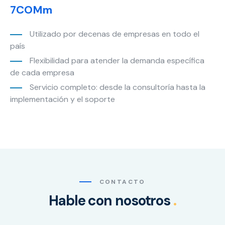
7COMm
Marketing
Al compartir tus
Utilizado por decenas de empresas en todo el
intereses y
país
comportamiento
mientras visitas
Flexibilidad para atender la demanda específica
nuestro sitio,
de cada empresa
aumentas la
Servicio completo: desde la consultoría hasta la
posibilidad de
implementación y el soporte
ver contenido y
ofertas
personalizados.
CONTACTO
Hable con nosotros
.