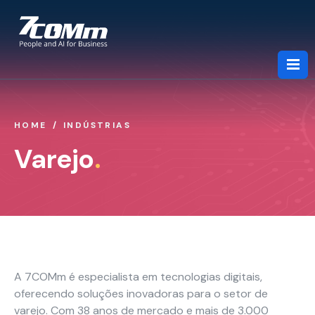
HOME
INDÚSTRIAS
Sobre Nós
Varejo
.
Serviços
Indústrias
A 7COMm é especialista em tecnologias digitais,
Parcerias
oferecendo soluções inovadoras para o setor de
varejo. Com 38 anos de mercado e mais de 3.000