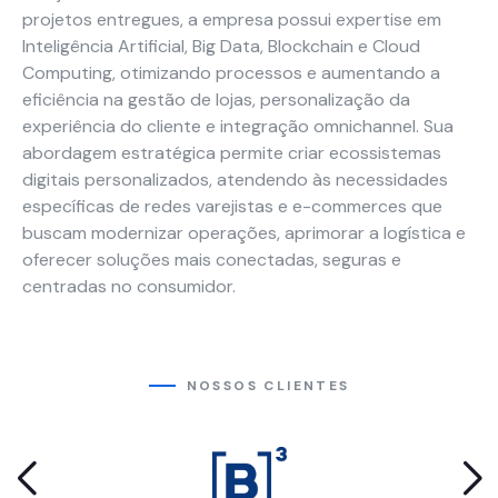
projetos entregues, a empresa possui expertise em
Carreiras
Inteligência Artificial, Big Data, Blockchain e Cloud
Computing, otimizando processos e aumentando a
Blog
Necessário
eficiência na gestão de lojas, personalização da
Esses cookies
experiência do cliente e integração omnichannel. Sua
não são
abordagem estratégica permite criar ecossistemas
opcionais. São
digitais personalizados, atendendo às necessidades
necessários
específicas de redes varejistas e e-commerces que
para o
buscam modernizar operações, aprimorar a logística e
funcionamento
oferecer soluções mais conectadas, seguras e
do site.
centradas no consumidor.
Estatísticas
Para que
possamos
NOSSOS CLIENTES
melhorar a
funcionalidade
e a estrutura
do site, com