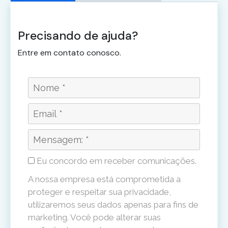
Marketing
Ao compartilhar
seus interesses
Precisando de ajuda?
e
comportamento
Entre em contato conosco.
ao visitar nosso
site, você
aumenta a
chance de ver
conteúdo e
ofertas
personalizadas.
Eu concordo em receber comunicações.
A nossa empresa está comprometida a
proteger e respeitar sua privacidade,
utilizaremos seus dados apenas para fins de
marketing. Você pode alterar suas