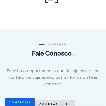
base em
como o site é
usado.
Experiência
Para que o
nosso site
funcione o
CONTATO
melhor
Fale Conosco
.
possível
durante a sua
visita. Se você
recusar esses
Escolha o departamento que deseja enviar seu
cookies,
contato, ou veja abaixo outras forma de falar
algumas
funcionalidades
conosco.
desaparecerão
do site.
COMERCIAL
COMPRAS
RH