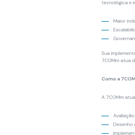
tecnológica e 
Maior ind
Escalabil
Governan
Sua implementa
7COMm atua de
Como a 7COM
A 7COMm atua d
Avaliação
Desenho d
Implemen