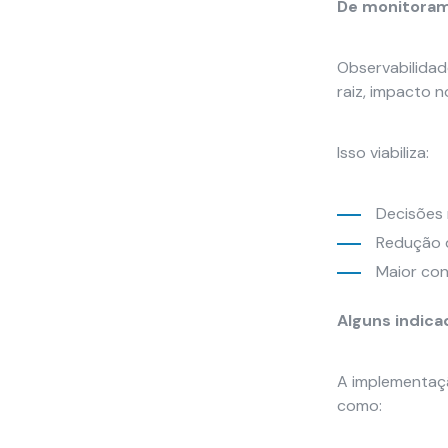
base em
De monitorame
como o site é
usado.
Observabilidad
raiz, impacto n
Experiência
Para que o
Isso viabiliza:
nosso site
funcione o
melhor
Decisões 
possível
Redução d
durante a sua
visita. Se você
Maior con
recusar esses
cookies,
Alguns indica
algumas
funcionalidades
desaparecerão
A implementaçã
do site.
como: