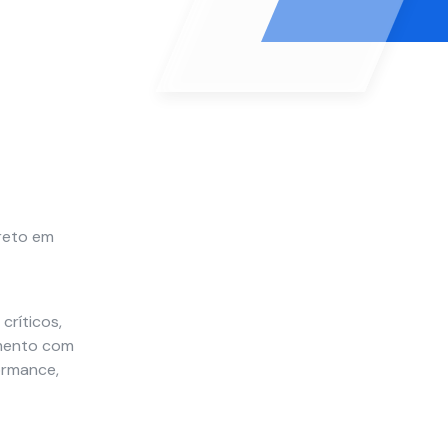
ireto em
críticos,
imento com
ormance,