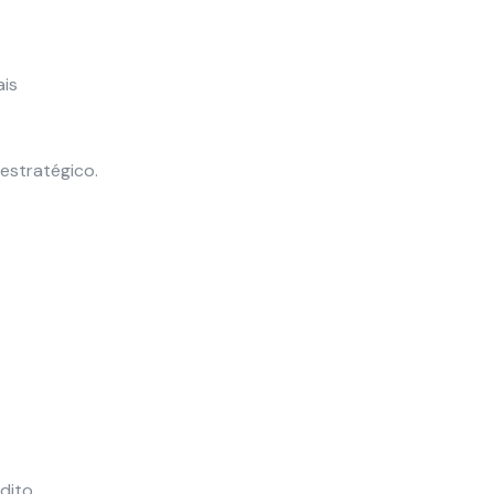
ais
 estratégico.
dito,