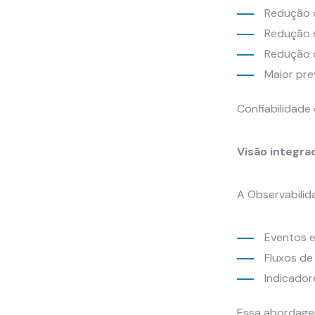
Marketing
Redução 
Ao compartilhar
Redução 
seus interesses
e
Redução d
comportamento
Maior pre
ao visitar nosso
site, você
Confiabilidade
aumenta a
chance de ver
conteúdo e
Visão integra
ofertas
personalizadas.
A Observabilid
Eventos e
Fluxos de
Indicado
Essa abordagem