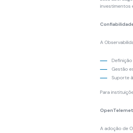
investimentos 
Confiabilidad
A Observabilid
Definição
Gestão es
Suporte à
Para instituiçõ
OpenTelemetry
A adoção de Op