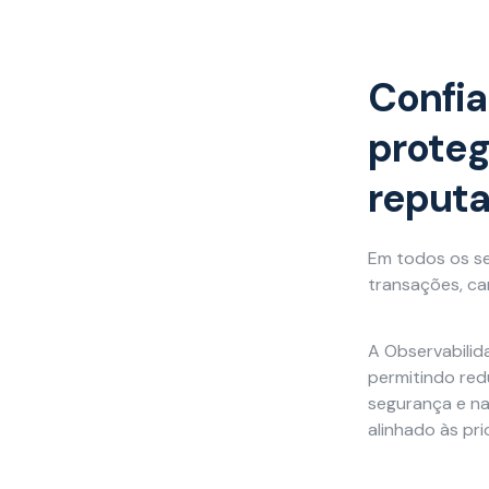
Confia
Necessário
Esses cookies
proteg
não são
opcionais. São
reput
necessários
para o
funcionamento
do site.
Em todos os se
transações, can
Estatísticas
A Observabilida
Para que
permitindo red
possamos
melhorar a
segurança e n
funcionalidade
alinhado às pri
e a estrutura
do site, com