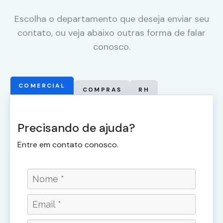
Marketing
Ao compartilhar
Escolha o departamento que deseja enviar seu
seus interesses
contato, ou veja abaixo outras forma de falar
e
conosco.
comportamento
ao visitar nosso
site, você
aumenta a
COMERCIAL
chance de ver
COMPRAS
RH
conteúdo e
ofertas
personalizadas.
Precisando de ajuda?
Entre em contato conosco.