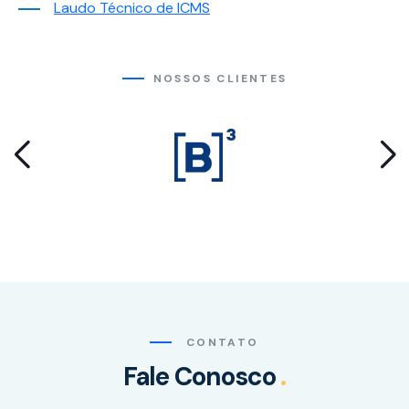
base em
Laudo Técnico de ICMS
como o site é
usado.
NOSSOS CLIENTES
Experiência
Para que o
nosso site
funcione o
melhor
possível
durante a sua
visita. Se você
recusar esses
cookies,
algumas
funcionalidades
desaparecerão
CONTATO
do site.
Fale Conosco
.