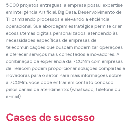
5.000 projetos entregues, a empresa possui expertise
Carreiras
em Inteligência Artificial, Big Data, Desenvolvimento de
TI, otimizando processos e elevando a eficiência
Blog
Necessário
operacional. Sua abordagem estratégica permite criar
Esses cookies
ecossistemas digitais personalizados, atendendo às
não são
necessidades específicas de empresas de
opcionais. São
telecomunicações que buscam modernizar operações
necessários
e oferecer serviços mais conectados e inovadores. A
para o
combinação da experiência da 7COMm com empresas
funcionamento
de Telecom podem proporcionar soluções completas e
do site.
inovadoras para o setor. Para mais informações sobre
a 7COMm, você pode entrar em contato conosco
Estatísticas
pelos canais de atendimento: (whatsapp, telefone ou
Para que
e-mail).
possamos
melhorar a
Cases de sucesso
funcionalidade
e a estrutura
do site, com