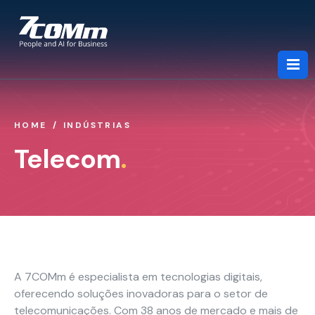
HOME
INDÚSTRIAS
Sobre Nós
Telecom
.
Serviços
Indústrias
A 7COMm é especialista em tecnologias digitais,
Parcerias
oferecendo soluções inovadoras para o setor de
telecomunicações. Com 38 anos de mercado e mais de