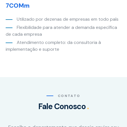
Marketing
7COMm
Ao compartilhar
seus interesses
Utilizado por dezenas de empresas em todo país
e
comportamento
Flexibilidade para atender a demanda específica
ao visitar nosso
de cada empresa
site, você
Atendimento completo: da consultoria à
aumenta a
implementação e suporte
chance de ver
conteúdo e
ofertas
personalizadas.
CONTATO
Fale Conosco
.