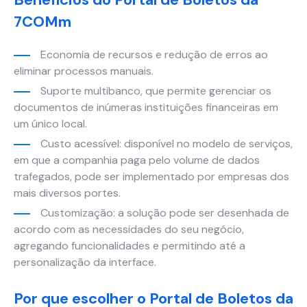
base em
como o site é
7COMm
usado.
Economia de recursos e redução de erros ao
eliminar processos manuais.
Experiência
Suporte multibanco, que permite gerenciar os
Para que o
documentos de inúmeras instituições financeiras em
nosso site
um único local.
funcione o
melhor
Custo acessível: disponível no modelo de serviços,
possível
em que a companhia paga pelo volume de dados
durante a sua
trafegados, pode ser implementado por empresas dos
visita. Se você
mais diversos portes.
recusar esses
cookies,
Customização: a solução pode ser desenhada de
algumas
acordo com as necessidades do seu negócio,
funcionalidades
agregando funcionalidades e permitindo até a
desaparecerão
personalização da interface.
do site.
Por que escolher o Portal de Boletos da