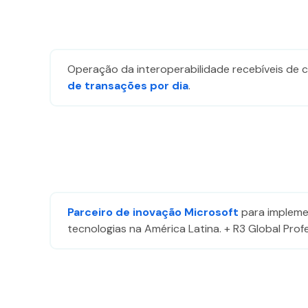
Marketing
Ao compartilhar
seus interesses
e
comportamento
Operação da interoperabilidade recebíveis de 
ao visitar nosso
de transações por dia
.
site, você
aumenta a
chance de ver
conteúdo e
ofertas
personalizadas.
Parceiro de inovação Microsoft
para impleme
tecnologias na América Latina. + R3 Global Profe