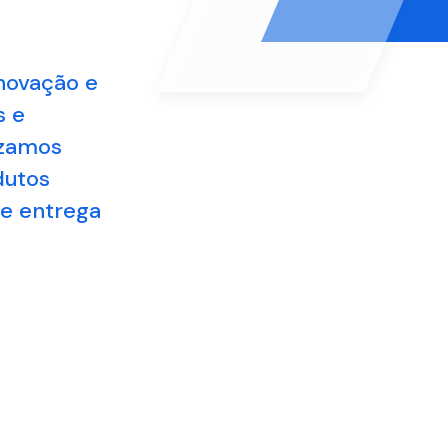
novação e
s e
izamos
odutos
de entrega