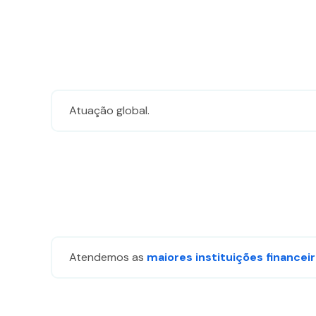
base em
como o site é
usado.
Experiência
Para que o
Atuação global​.
nosso site
funcione o
melhor
possível
durante a sua
visita. Se você
recusar esses
cookies,
algumas
funcionalidades
Atendemos as​
maiores instituições financei
desaparecerão
do site.