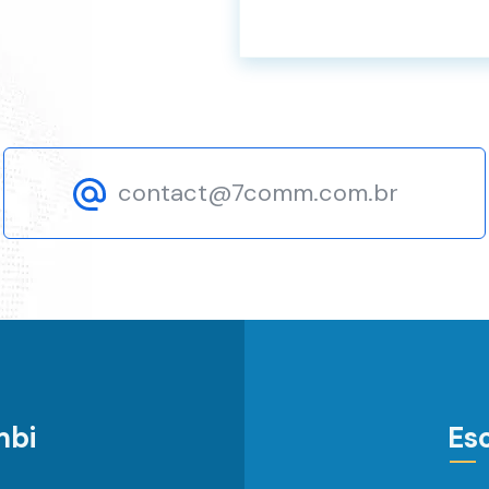
contact@7comm.com.br
mbi
Esc