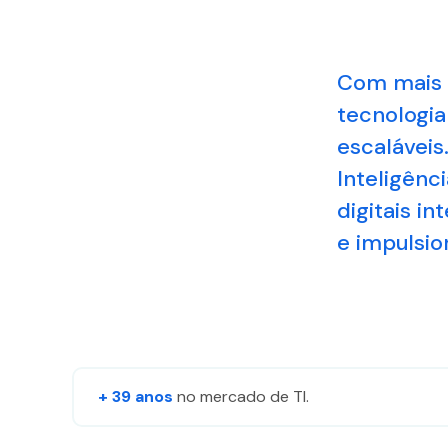
Com mais 
Necessário
Esses cookies
tecnologia
não são
escaláveis
opcionais. São
necessários
Inteligênci
para o
digitais i
funcionamento
do site.
e impulsio
Estatísticas
Para que
possamos
melhorar a
funcionalidade
+ 39 anos​
no mercado​ de TI​.
e a estrutura
do site, com