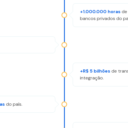
+1.000.000 horas
de 
bancos privados do pa
+R$ 5 bilhões
​ de tra
integração.
ras
do país​.