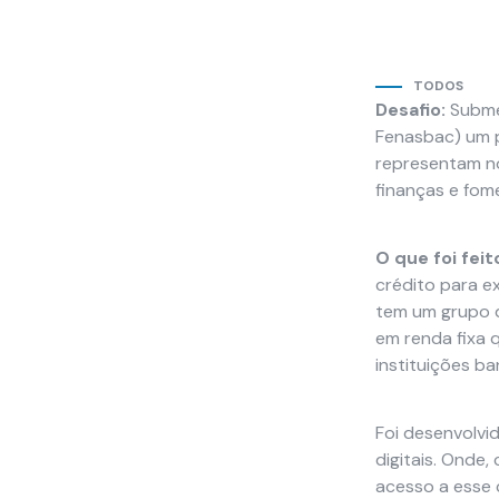
TODOS
Necessário
Desafio:
Subme
Esses cookies
Fenasbac) um p
não são
representam no 
opcionais. São
finanças e fom
necessários
para o
funcionamento
O que foi feit
do site.
crédito para e
tem um grupo d
em renda fixa 
Estatísticas
Para que
instituições b
possamos
melhorar a
Foi desenvolvi
funcionalidade
e a estrutura
digitais. Onde
do site, com
acesso a esse 