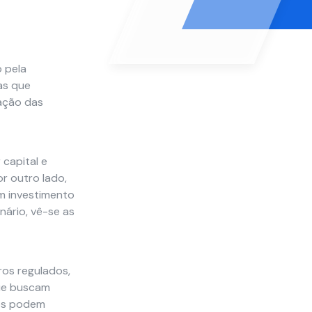
o pela
as que
zação das
capital e
r outro lado,
am investimento
ário, vê-se as
ros regulados,
que buscam
cos podem