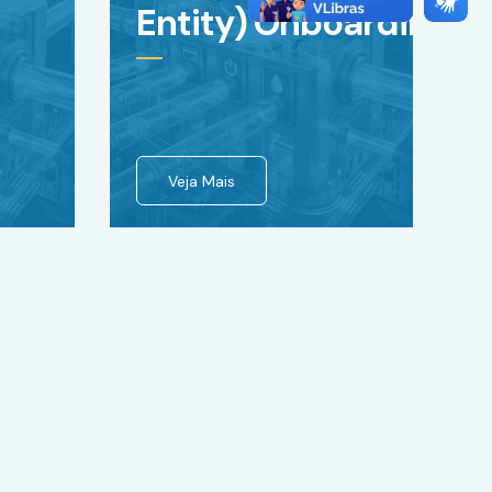
Entity) Onboarding
Veja Mais