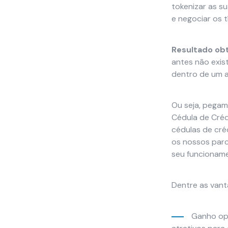
base em
tokenizar as s
como o site é
e negociar os 
usado.
Resultado ob
Experiência
antes não exist
Para que o
dentro de um 
nosso site
funcione o
melhor
Ou seja, pegam
possível
Cédula de Crédi
durante a sua
cédulas de cré
visita. Se você
os nossos parc
recusar esses
seu funcioname
cookies,
algumas
funcionalidades
Dentre as vant
desaparecerão
do site.
Ganho ope