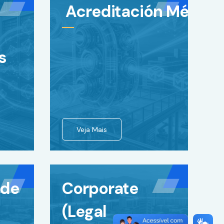
Acreditación Médica
s
Veja Mais
 de
Corporate
(Legal