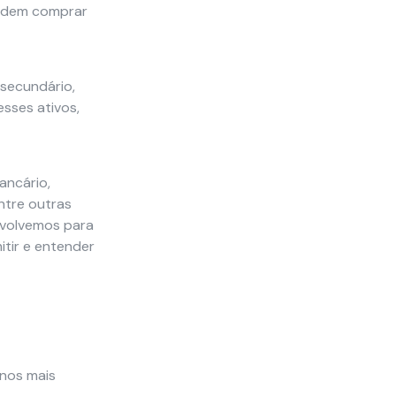
 podem comprar
secundário,
esses ativos,
ancário,
entre outras
nvolvemos para
itir e entender
.
rnos mais