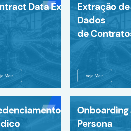
ntract Data Extraction
Extração de
Dados
de Contrato
ja Mais
Veja Mais
edenciamento
Onboarding
dico
Persona