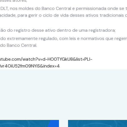
esses atores;
DLT, nos moldes do Banco Central e permissionada onde se 
acidade, para gerir o ciclo de vida desses ativos tradicionais
ção do registro desse ativo dentro de uma registradora;
o extremamente regulado, com leis e normativos que regem 
o do Banco Central.
youtube.com/watch?v=d-HO0TYGkU8&list=PLl-
Mvr4OiU52fm09NYiS&index=4