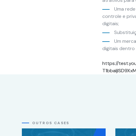
atrativos para 
Marketing
Uma rede 
Ao compartilhar
controle e priv
seus interesses
e
digitais;
comportamento
Substitui
ao visitar nosso
Um mercad
site, você
aumenta a
digitais dentr
chance de ver
conteúdo e
https://test.
ofertas
T1bbaIjISD9Xx
personalizadas.
OUTROS CASES