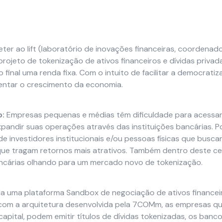
ter ao lift (laboratório de inovações financeiras, coordenad
rojeto de tokenização de ativos financeiros e dívidas privad
final uma renda fixa. Com o intuito de facilitar a democrati
entar o crescimento da economia.
o:
Empresas pequenas e médias têm dificuldade para acessar 
xpandir suas operações através das instituições bancárias. Po
e investidores institucionais e/ou pessoas físicas que busc
que tragam retornos mais atrativos. Também dentro deste cen
ancárias olhando para um mercado novo de tokenização.
da uma plataforma Sandbox de negociação de ativos financei
, com a arquitetura desenvolvida pela 7COMm, as empresas 
capital, podem emitir títulos de dívidas tokenizadas, os ban