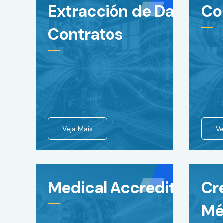
Extracción de Datos de
Co
Contratos
Veja Mais
Ve
Medical Accreditation
Cr
Mé