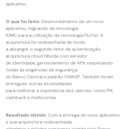
aplicativo.
Carreiras
O que foi feito:
Desenvolvimento de um novo
Blog
Necessário
aplicativo, migrando da tecnologia
Esses cookies
IONIC para a utilização da tecnologia Flutter. A
não são
arquitetura foi redesenhada de modo
opcionais. São
a abranger o segundo fator de autenticação,
necessários
arquitetura cloud híbrida com servidor
para o
funcionamento
de identidade, gerenciamento de APIs respeitando
do site.
todas as exigências de segurança
do Banco Central e padrão OWASP. Também foram
entregues outras atratividades
Estatísticas
para melhorar a experiência dos clientes, como PIX,
Para que
cashback e multicontas.
possamos
melhorar a
funcionalidade
Resultado obtido:
Com a entrega do novo aplicativo
e a estrutura
e sua arquitetura redesenhada,
do site, com
atingimos a máxima segurança exigida pelo Banco