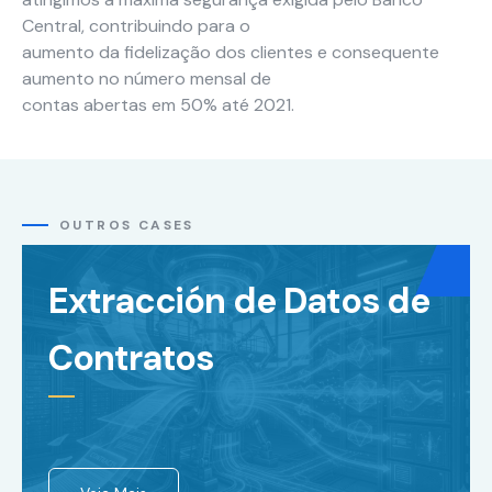
base em
Central, contribuindo para o
como o site é
aumento da fidelização dos clientes e consequente
usado.
aumento no número mensal de
contas abertas em 50% até 2021.
Experiência
Para que o
nosso site
funcione o
melhor
OUTROS CASES
possível
durante a sua
Extracción de Datos de
visita. Se você
recusar esses
cookies,
Contratos
algumas
funcionalidades
desaparecerão
do site.