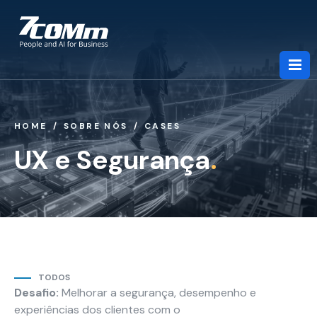
HOME
SOBRE NÓS
CASES
Sobre Nós
UX e Segurança
.
Serviços
Indústrias
TODOS
Parcerias
Desafio:
Melhorar a segurança, desempenho e
experiências dos clientes com o